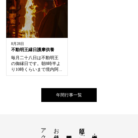
8月28日
不動明王縁日護摩供養
毎月二十八日は不動明王
の御縁日です。朝8時半よ
り10時くらいまで境内阿...
年間行事一覧
アクセス
お便り
厄除け・ご祈祷