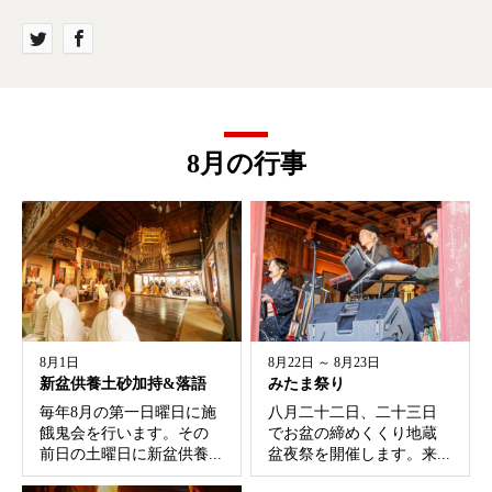
8月の行事
8月1日
8月22日 ～ 8月23日
新盆供養土砂加持&落語
みたま祭り
毎年8月の第一日曜日に施
八月二十二日、二十三日
餓鬼会を行います。その
でお盆の締めくくり地蔵
前日の土曜日に新盆供養...
盆夜祭を開催します。来...