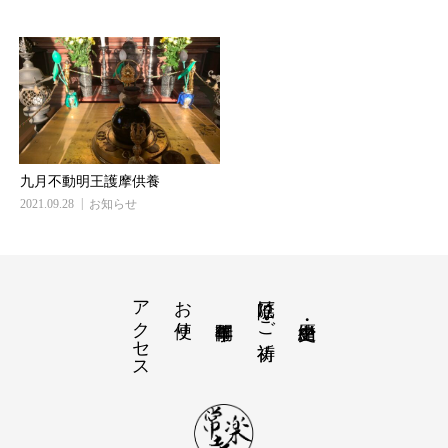
九月不動明王護摩供養
2021.09.28
お知らせ
アクセス
お便り
厄除け・ご祈祷