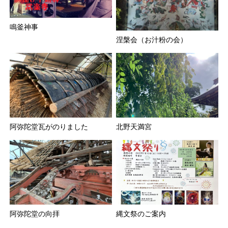
鳴釜神事
涅槃会（お汁粉の会）
阿弥陀堂瓦がのりました
北野天満宮
阿弥陀堂の向拝
縄文祭のご案内